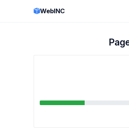
WebINC
Page