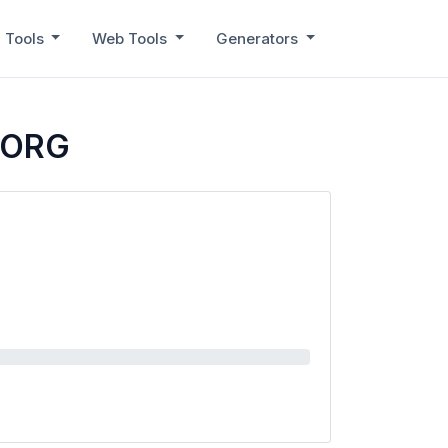
 Tools
Web Tools
Generators
M.ORG