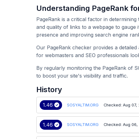
Understanding PageRank f
PageRank is a critical factor in determining
and quality of links to a webpage to gauge 
presence and improving search engine rank
Our PageRank checker provides a detailed a
for webmasters and SEO professionals look
By regularly monitoring the PageRank of S
to boost your site's visibility and traffic.
History
1.46
SOSYALTIM.ORG
Checked: Aug 07,
1.46
SOSYALTIM.ORG
Checked: Aug 06,